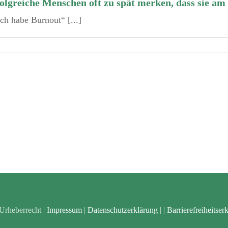
greiche Menschen oft zu spät merken, dass sie am 
h habe Burnout“ [...]
 Urheberrecht |
Impressum
|
Datenschutzerklärung
|
|
Barrierefreiheitser