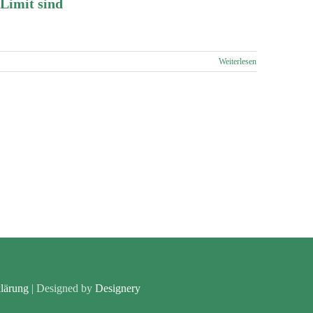
Limit sind
Weiterlesen
klärung
| Designed by
Designery